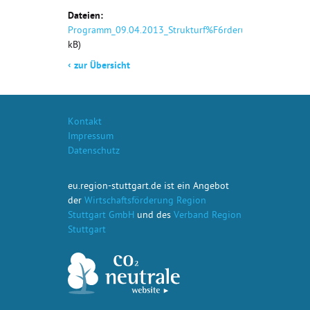
Dateien:
Programm_09.04.2013_Strukturf%F6rderung.pdf
(pdf, 2
kB)
‹
zur Übersicht
Kontakt
Impressum
Datenschutz
eu.region-stuttgart.de ist ein Angebot
der
Wirtschaftsförderung Region
Stuttgart GmbH
und des
Verband Region
Stuttgart