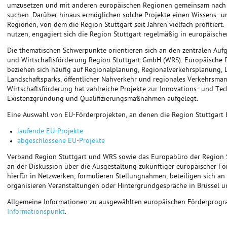
umzusetzen und mit anderen europäischen Regionen gemeinsam nach 
suchen. Darüber hinaus ermöglichen solche Projekte einen Wissens- 
Regionen, von dem die Region Stuttgart seit Jahren vielfach profitier
nutzen, engagiert sich die Region Stuttgart regelmäßig in europäische
Die thematischen Schwerpunkte orientieren sich an den zentralen Auf
und Wirtschaftsförderung Region Stuttgart GmbH (WRS). Europäische P
beziehen sich häufig auf Regionalplanung, Regionalverkehrsplanung,
Landschaftsparks, öffentlicher Nahverkehr und regionales Verkehrsma
Wirtschaftsförderung hat zahlreiche Projekte zur Innovations- und Te
Existenzgründung und Qualifizierungsmaßnahmen aufgelegt.
Eine Auswahl von EU-Förderprojekten, an denen die Region Stuttgart be
laufende EU-Projekte
abgeschlossene EU-Projekte
Verband Region Stuttgart und WRS sowie das Europabüro der Region Stu
an der Diskussion über die Ausgestaltung zukünftiger europäischer F
hierfür in Netzwerken, formulieren Stellungnahmen, beteiligen sich a
organisieren Veranstaltungen oder Hintergrundgespräche in Brüssel un
Allgemeine Informationen zu ausgewählten europäischen Förderprog
Informationspunkt
.