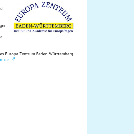
nd
gen,
le
 des Europa Zentrum Baden-Württemberg
m.de.