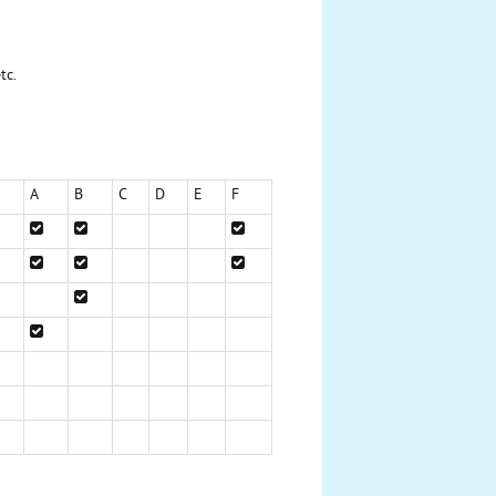
tc.
A
B
C
D
E
F