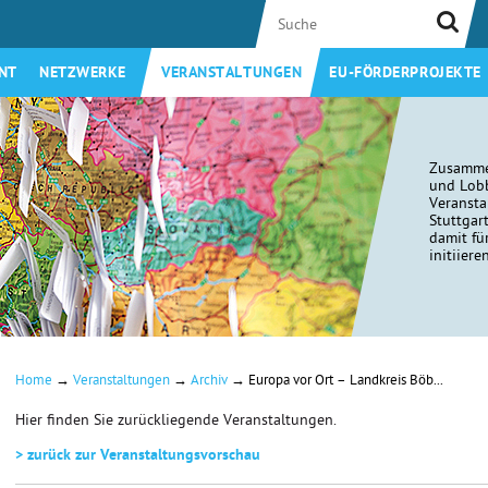
NT
NETZWERKE
VERANSTALTUNGEN
EU-FÖRDERPROJEKTE
Zusamme
und Lobb
Veransta
Stuttgar
damit fü
initiiere
→
→
→
Home
Veranstaltungen
Archiv
Europa vor Ort – Landkreis Böb...
Hier finden Sie zurückliegende Veranstaltungen.
> zurück zur Veranstaltungsvorschau