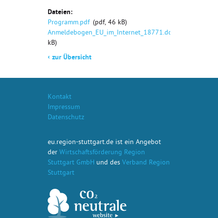
Dateien:
Programm.pdf
(pdf, 46 kB)
Anmeldebogen_EU_im_Internet_18771.doc
(pdf, 37
kB)
‹
zur Übersicht
Kontakt
Impressum
Datenschutz
eu.region-stuttgart.de ist ein Angebot
der
Wirtschaftsförderung Region
Stuttgart GmbH
und des
Verband Region
Stuttgart