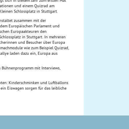
igt sich in diesem Jahr zum ersten Mal
mationen und einem Quizrad am
leinen Schlossplatz in Stuttgart.
nstaltet zusammen mit der
 dem Europäischen Parlament und
schen Europaakteuren den
chlossplatz in Stuttgart. In mehreren
ucherinnen und Besucher über Europa
tmachmodule wie zum Beispiel Quizrad,
allye laden dazu ein, Europa aus
s Bühnenprogramm mit Interviews,
oten: Kinderschminken und Luftballons
ein Eiswagen sorgen für das leibliche