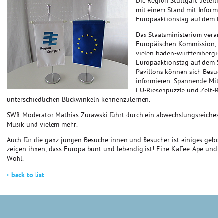
Die Region Stuttgart beteil
mit einem Stand mit Infor
Europaaktionstag auf dem K
Das Staatsministerium vera
Europäischen Kommission,
vielen baden-württembergi
Europaaktionstag auf dem S
Pavillons können sich Bes
informieren. Spannende Mi
EU-Riesenpuzzle und Zelt-R
unterschiedlichen Blickwinkeln kennenzulernen.
SWR-Moderator Mathias Zurawski führt durch ein abwechslungsreiche
Musik und vielem mehr.
Auch für die ganz jungen Besucherinnen und Besucher ist einiges geb
zeigen ihnen, dass Europa bunt und lebendig ist! Eine Kaffee-Ape und 
Wohl.
‹
back to list