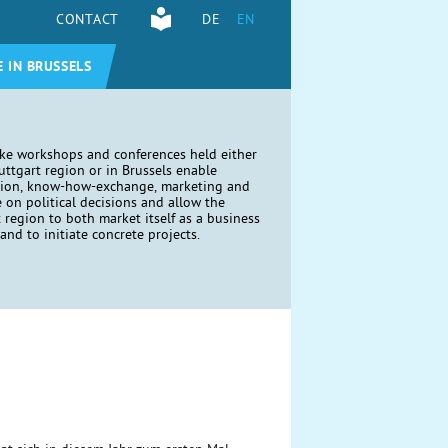
CONTACT
DE
EN
E IN BRUSSELS
ike workshops and conferences held either
tuttgart region or in Brussels enable
tion, know-how-exchange, marketing and
e on political decisions and allow the
t region to both market itself as a business
and to initiate concrete projects.