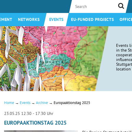
EMENT
NETWORKS
EVENTS
EU-FUNDED PROJECTS
OFFIC
Events l
in the S
coopera
influenc
Stuttgar
location 
→
→
→
Home
Events
Archive
Europaaktionstag 2025
23.05.25 12:30 - 17:30 Uhr
EUROPAAKTIONSTAG 2025