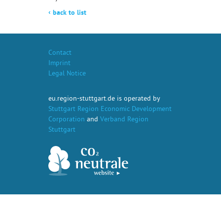
‹
back to list
Contact
Imprint
Legal Notice
eu.region-stuttgart.de is operated by
Stuttgart Region Economic Development
Corporation
and
Verband Region
Stuttgart