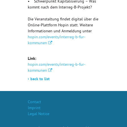
• Schwerpunkt Kapitalisierung – Was
kommt nach dem Interreg-B-Projekt?
Die Veranstaltung findet digital über die
Online-Plattform Hopin statt. Weitere
Informationen und Anmeldung unter
hopin.com/events/interreg-b-fur-
kommunen
Link:
hopin.com/events/interreg-b-fur-
kommunen
‹
back to list
Contact
Imprint
Legal Notice