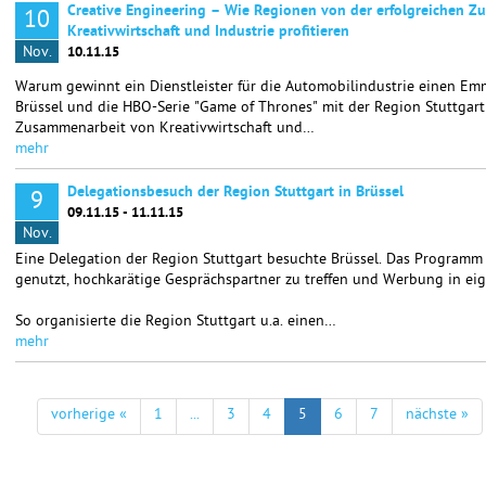
Creative Engineering – Wie Regionen von der erfolgreichen 
10
Kreativwirtschaft und Industrie profitieren
Nov.
10.11.15
Warum gewinnt ein Dienstleister für die Automobilindustrie einen E
Brüssel und die HBO-Serie "Game of Thrones" mit der Region Stuttgart
Zusammenarbeit von Kreativwirtschaft und…
mehr
Delegationsbesuch der Region Stuttgart in Brüssel
9
09.11.15 - 11.11.15
Nov.
Eine Delegation der Region Stuttgart besuchte Brüssel. Das Programm
genutzt, hochkarätige Gesprächspartner zu treffen und Werbung in ei
So organisierte die Region Stuttgart u.a. einen…
mehr
vorherige «
1
...
3
4
5
6
7
nächste »