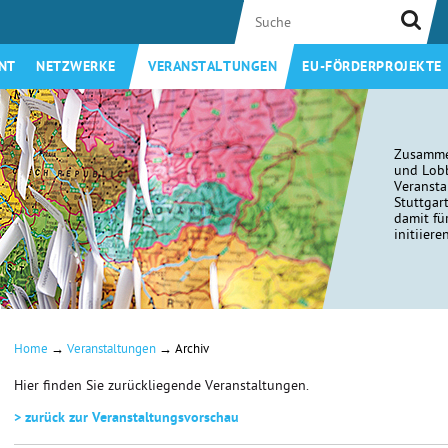
NT
NETZWERKE
VERANSTALTUNGEN
EU-FÖRDERPROJEKTE
Zusamme
und Lobb
Veransta
Stuttgar
damit fü
initiiere
→
→
Home
Veranstaltungen
Archiv
Hier finden Sie zurückliegende Veranstaltungen.
> zurück zur Veranstaltungsvorschau