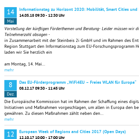
Informationstag zu Horizont 2020: Mobilität, Smart Cities und
14
14.05.18 09:30 - 12:30 Uhr
Mai
Vorstellung der künftigen Förderthemen und Beratung- Leider müssen wir di
Teilnehmerzahl absagen -
in Zusammenarbeit mit der Steinbeis 2i GmbH und im Rahmen des Ente
Region Stuttgart den Informationstag zum EU-Forschungsprogramm Ho
laden wir Sie herzlich ein
am Montag, 14. Mai…
mehr
Das EU-Förderprogramm „WiFi4EU – Freies WLAN für Europa“
8
08.12.17 09:30 - 11:45 Uhr
Dez.
Die Europäische Kommission hat im Rahmen der Schaffung eines digit
Initiativen und Maßnahmen vorgeschlagen, um allen in Europa den b
gewähren. Zu diesen Maßnahmen zählt neben den…
mehr
European Week of Regions and Cities 2017 (Open Days)
12
12.10.17 10:00 - 17:00 Uhr