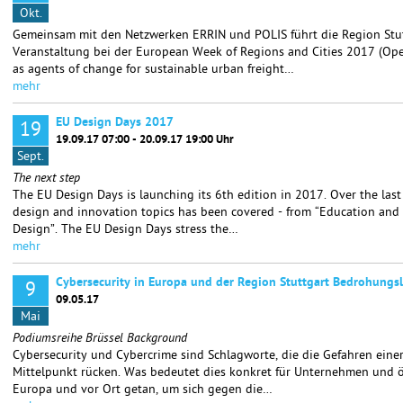
Okt.
Gemeinsam mit den Netzwerken ERRIN und POLIS führt die Region Stu
Veranstaltung bei der European Week of Regions and Cities 2017 (Op
as agents of change for sustainable urban freight…
mehr
EU Design Days 2017
19
19.09.17 07:00 - 20.09.17 19:00 Uhr
Sept.
The next step
The EU Design Days is launching its 6th edition in 2017. Over the last
design and innovation topics has been covered - from “Education and 
Design”. The EU Design Days stress the…
mehr
Cybersecurity in Europa und der Region Stuttgart Bedrohun
9
09.05.17
Mai
Podiumsreihe Brüssel Background
Cybersecurity und Cybercrime sind Schlagworte, die die Gefahren einer
Mittelpunkt rücken. Was bedeutet dies konkret für Unternehmen und öf
Europa und vor Ort getan, um sich gegen die…