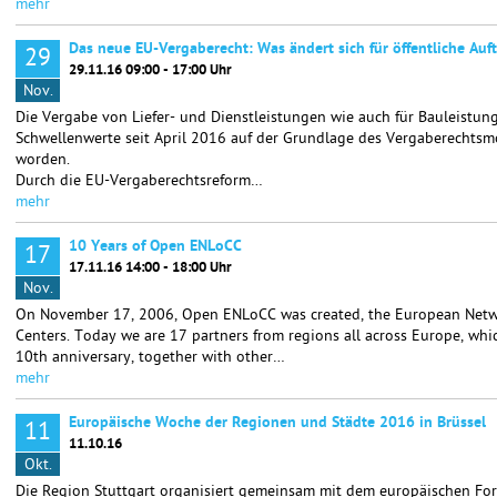
mehr
Das neue EU-Vergaberecht: Was ändert sich für öffentliche Auf
29
29.11.16 09:00 - 17:00 Uhr
Nov.
Die Vergabe von Liefer- und Dienstleistungen wie auch für Bauleistung
Schwellenwerte seit April 2016 auf der Grundlage des Vergaberechtsm
worden.
Durch die EU-Vergaberechtsreform…
mehr
10 Years of Open ENLoCC
17
17.11.16 14:00 - 18:00 Uhr
Nov.
On November 17, 2006, Open ENLoCC was created, the European Netwo
Centers. Today we are 17 partners from regions all across Europe, whic
10th anniversary, together with other…
mehr
Europäische Woche der Regionen und Städte 2016 in Brüssel
11
11.10.16
Okt.
Die Region Stuttgart organisiert gemeinsam mit dem europäischen Fo