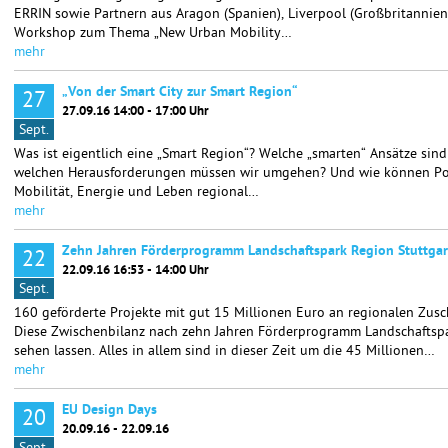
ERRIN sowie Partnern aus Aragon (Spanien), Liverpool (Großbritannien
Workshop zum Thema „New Urban Mobility…
mehr
„Von der Smart City zur Smart Region“
27
27.09.16 14:00 - 17:00 Uhr
Sept.
Was ist eigentlich eine „Smart Region“? Welche „smarten“ Ansätze sind
welchen Herausforderungen müssen wir umgehen? Und wie können Pote
Mobilität, Energie und Leben regional…
mehr
Zehn Jahren Förderprogramm Landschaftspark Region Stuttgar
22
22.09.16 16:53 - 14:00 Uhr
Sept.
160 geförderte Projekte mit gut 15 Millionen Euro an regionalen Zusc
Diese Zwischenbilanz nach zehn Jahren Förderprogramm Landschaftspa
sehen lassen. Alles in allem sind in dieser Zeit um die 45 Millionen…
mehr
EU Design Days
20
20.09.16 - 22.09.16