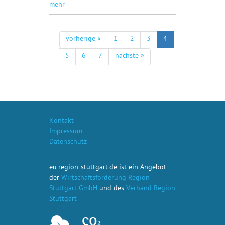
mehr
vorherige «
1
2
3
4
5
6
7
nächste »
Kontakt
Impressum
Datenschutz
eu.region-stuttgart.de ist ein Angebot
der
Wirtschaftsförderung Region
Stuttgart GmbH
und des
Verband Region
Stuttgart