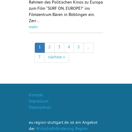
Rahmen des Politischen Kinos zu Europa
zum Film “SURF ON, EUROPE!” ins
Filmzentrum Bären in Böblingen ein.
Zerr…
mehr
1
2
3
4
5
...
7
nächste »
Kontakt
Impressum
Datenschutz
eu.region-stuttgart.de ist ein Angebot
der
Wirtschaftsförderung Region