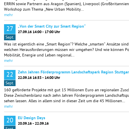
ERRIN sowie Partnern aus Aragon (Spanien), Liverpool (Großbritannien
Workshop zum Thema „New Urban Mobility…
mehr
„Von der Smart City zur Smart Region“
27
27.09.16 14:00 - 17:00 Uhr
Sept.
Was ist eigentlich eine „Smart Region“? Welche „smarten“ Ansätze sind
welchen Herausforderungen müssen wir umgehen? Und wie können Pote
Mobilität, Energie und Leben regional…
mehr
Zehn Jahren Förderprogramm Landschaftspark Region Stuttgar
22
22.09.16 16:53 - 14:00 Uhr
Sept.
160 geförderte Projekte mit gut 15 Millionen Euro an regionalen Zusc
Diese Zwischenbilanz nach zehn Jahren Förderprogramm Landschaftspa
sehen lassen. Alles in allem sind in dieser Zeit um die 45 Millionen…
mehr
EU Design Days
20
20.09.16 - 22.09.16