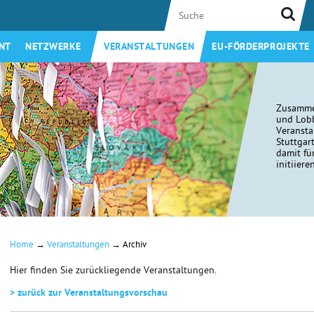
NT
NETZWERKE
VERANSTALTUNGEN
EU-FÖRDERPROJEKTE
Zusamme
und Lobb
Veransta
Stuttgar
damit fü
initiiere
→
→
Home
Veranstaltungen
Archiv
Hier finden Sie zurückliegende Veranstaltungen.
> zurück zur Veranstaltungsvorschau