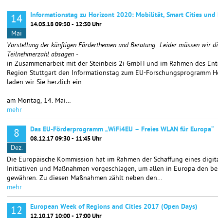
Informationstag zu Horizont 2020: Mobilität, Smart Cities und
14
14.05.18 09:30 - 12:30 Uhr
Mai
Vorstellung der künftigen Förderthemen und Beratung- Leider müssen wir di
Teilnehmerzahl absagen -
in Zusammenarbeit mit der Steinbeis 2i GmbH und im Rahmen des Ente
Region Stuttgart den Informationstag zum EU-Forschungsprogramm Ho
laden wir Sie herzlich ein
am Montag, 14. Mai…
mehr
Das EU-Förderprogramm „WiFi4EU – Freies WLAN für Europa“
8
08.12.17 09:30 - 11:45 Uhr
Dez.
Die Europäische Kommission hat im Rahmen der Schaffung eines digit
Initiativen und Maßnahmen vorgeschlagen, um allen in Europa den b
gewähren. Zu diesen Maßnahmen zählt neben den…
mehr
European Week of Regions and Cities 2017 (Open Days)
12
12.10.17 10:00 - 17:00 Uhr