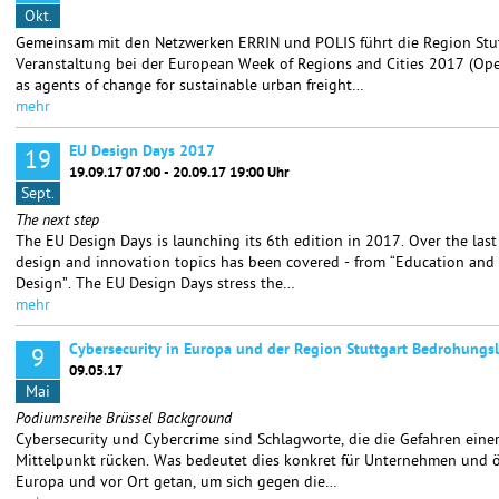
Okt.
Gemeinsam mit den Netzwerken ERRIN und POLIS führt die Region Stu
Veranstaltung bei der European Week of Regions and Cities 2017 (Op
as agents of change for sustainable urban freight…
mehr
EU Design Days 2017
19
19.09.17 07:00 - 20.09.17 19:00 Uhr
Sept.
The next step
The EU Design Days is launching its 6th edition in 2017. Over the last
design and innovation topics has been covered - from “Education and 
Design”. The EU Design Days stress the…
mehr
Cybersecurity in Europa und der Region Stuttgart Bedrohun
9
09.05.17
Mai
Podiumsreihe Brüssel Background
Cybersecurity und Cybercrime sind Schlagworte, die die Gefahren einer
Mittelpunkt rücken. Was bedeutet dies konkret für Unternehmen und öf
Europa und vor Ort getan, um sich gegen die…