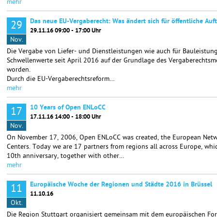
mehr
Das neue EU-Vergaberecht: Was ändert sich für öffentliche Auf
29
29.11.16 09:00 - 17:00 Uhr
Nov.
Die Vergabe von Liefer- und Dienstleistungen wie auch für Bauleistung
Schwellenwerte seit April 2016 auf der Grundlage des Vergaberechtsm
worden.
Durch die EU-Vergaberechtsreform…
mehr
10 Years of Open ENLoCC
17
17.11.16 14:00 - 18:00 Uhr
Nov.
On November 17, 2006, Open ENLoCC was created, the European Netwo
Centers. Today we are 17 partners from regions all across Europe, whic
10th anniversary, together with other…
mehr
Europäische Woche der Regionen und Städte 2016 in Brüssel
11
11.10.16
Okt.
Die Region Stuttgart organisiert gemeinsam mit dem europäischen Fo