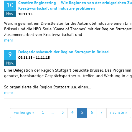
Creative Engineering – Wie Regionen von der erfolgreichen 
10
Kreativwirtschaft und Industrie profitieren
Nov.
10.11.15
Warum gewinnt ein Dienstleister für die Automobilindustrie einen E
Brüssel und die HBO-Serie "Game of Thrones" mit der Region Stuttgart
Zusammenarbeit von Kreativwirtschaft und…
mehr
Delegationsbesuch der Region Stuttgart in Brüssel
9
09.11.15 - 11.11.15
Nov.
Eine Delegation der Region Stuttgart besuchte Brüssel. Das Programm
genutzt, hochkarätige Gesprächspartner zu treffen und Werbung in ei
So organisierte die Region Stuttgart u.a. einen…
mehr
vorherige «
1
...
3
4
5
6
7
nächste »