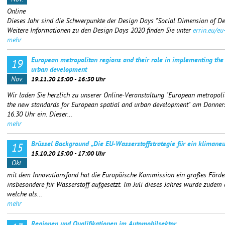
Nov.
Online
Dieses Jahr sind die Schwerpunkte der Design Days "Social Dimension of De
Weitere Informationen zu den Design Days 2020 finden Sie unter
errin.eu/e
mehr
European metropolitan regions and their role in implementing the
19
urban development
Nov.
19.11.20 15:00 - 16:30 Uhr
Wir laden Sie herzlich zu unserer Online-Veranstaltung "European metropoli
the new standards for European spatial and urban development" am Donner
16.30 Uhr ein. Dieser…
mehr
Brüssel Background „Die EU-Wasserstoffstrategie für ein klimaneu
15
15.10.20 15:00 - 17:00 Uhr
Okt.
mit dem Innovationsfond hat die Europäische Kommission ein großes Förde
insbesondere für Wasserstoff aufgesetzt. Im Juli dieses Jahres wurde zudem d
welche als…
mehr
Regionen und Qualifikationen im Automobilsektor