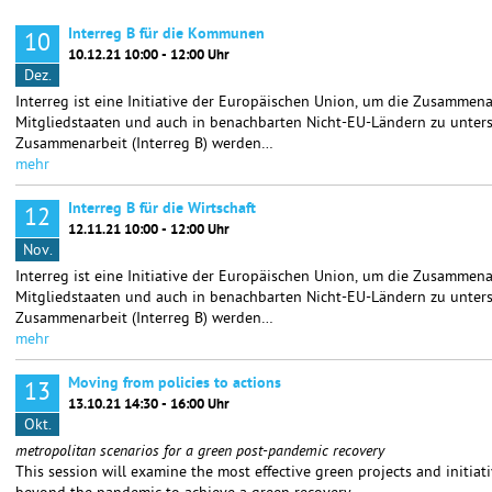
Interreg B für die Kommunen
10
10.12.21 10:00 - 12:00 Uhr
Dez.
Interreg ist eine Initiative der Europäischen Union, um die Zusammen
Mitgliedstaaten und auch in benachbarten Nicht-EU-Ländern zu unter
Zusammenarbeit (Interreg B) werden…
mehr
Interreg B für die Wirtschaft
12
12.11.21 10:00 - 12:00 Uhr
Nov.
Interreg ist eine Initiative der Europäischen
Union, um die Zusammenar
Mitgliedstaaten und
auch in benachbarten Nicht-EU-Ländern zu unters
Zusammenarbeit (Interreg B) werden…
mehr
Moving from policies to actions
13
13.10.21 14:30 - 16:00 Uhr
Okt.
metropolitan scenarios for a green post-pandemic recovery
This session will examine the most effective green projects and initiat