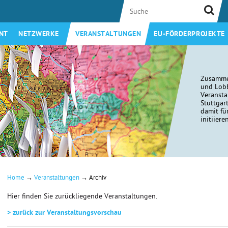
NT
NETZWERKE
VERANSTALTUNGEN
EU-FÖRDERPROJEKTE
Zusamme
und Lobb
Veransta
Stuttgar
damit fü
initiiere
→
→
Home
Veranstaltungen
Archiv
Hier finden Sie zurückliegende Veranstaltungen.
> zurück zur Veranstaltungsvorschau