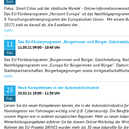
Juni
Fokus: Smart Cities und der städtische Wandel - Online-Informationsverans
Das EU-Förderprogramm „Horizont Europa“ ist das Nachfolgeprogramm
9. Forschungsrahmenprogramm der Europäischen Union . Mit einem B
2027) zielt es darauf ab, die Exzellenz der…
mehr
Das EU-Förderprogramm „Bürgerinnen und Bürger, Gleichstell
11
11.05.21 09:00 - 10:45 Uhr
Mai
Das EU-Förderprogramm „Bürgerinnen und Bürger, Gleichstellung, Rech
Nachfolgeprogramm von „Europa für Bürgerinnen und Bürger“. Dadurc
Städtepartnerschaften, Bürgerbegegnungen sowie zivilgesellschaftlic
mehr
Neue Kompetenzen in der Automobilindustrie
25
25.02.21 10:00 - 11:30 Uhr
Feb.
Lernen Sie die neuen Kompetenzen kennen, die in der Automobilindustrie für
Homologation von Fahrzeugen wichtig sind (z.B. Cybersecurity). Die Berufsb
unserer Region wie in anderen europäischen Regionen. Mehr zu neuen Jobpr
Weiterbildungsangeboten erfahren Sie bei diesem Online-Workshop der Wirts
Rahmen des EU-Projekts DRIVES wurden mehr als 30 neue Jobprofile für die A