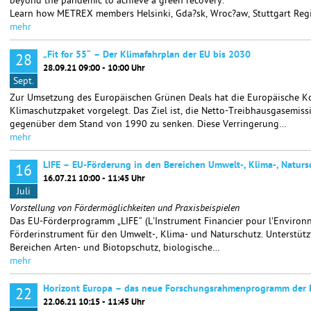
beyond the pandemic to achieve a green recovery.
Learn how METREX members Helsinki, Gda?sk, Wroc?aw, Stuttgart Reg
mehr
„Fit for 55“ – Der Klimafahrplan der EU bis 2030
28
28.09.21 09:00 - 10:00 Uhr
Sept.
Zur Umsetzung des Europäischen Grünen Deals hat die Europäische 
Klimaschutzpaket vorgelegt. Das Ziel ist, die Netto-Treibhausgasemi
gegenüber dem Stand von 1990 zu senken. Diese Verringerung…
mehr
LIFE – EU-Förderung in den Bereichen Umwelt-, Klima-, Natur
16
16.07.21 10:00 - 11:45 Uhr
Juli
Vorstellung von Fördermöglichkeiten und Praxisbeispielen
Das EU-Förderprogramm „LIFE“ (L'Instrument Financier pour l'Environn
Förderinstrument für den Umwelt-, Klima- und Naturschutz. Unterstüt
Bereichen Arten- und Biotopschutz, biologische…
mehr
Horizont Europa – das neue Forschungsrahmenprogramm der 
22
22.06.21 10:15 - 11:45 Uhr