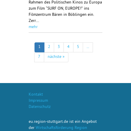
Rahmen des Politischen Kinos zu Europa
zum Film “SURF ON, EUROPE!” ins
Filmzentrum Bären in Böblingen ein.
Zerr…
mehr
1
2
3
4
5
...
7
nächste »
Kontakt
Impressum
Datenschutz
eu.region-stuttgart.de ist ein Angebot
der
Wirtschaftsförderung Region