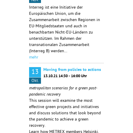
Nov.
Interreg ist eine Initiative der
Europäischen
Union, um die
Zusammenarbeit zwischen Regionen in
EU-Mitgliedstaaten und
auch in
benachbarten Nicht-EU-Ländern zu
unterstützen. Im Rahmen der
transnationalen Zusammenarbeit
(Interreg B) werden…
mehr
Moving from policies to actions
13
13.10.21 14:30 - 16:00 Uhr
Okt.
metropolitan scenarios for a green post-
pandemic recovery
This session will examine the most
effective green projects and initiatives
and discuss solutions that look beyond
the pandemic to achieve a green
recovery.
Learn how METREX members Helsinki,