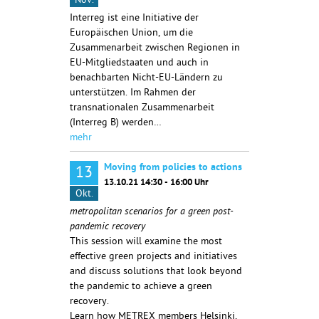
Nov.
Interreg ist eine Initiative der
Europäischen
Union, um die
Zusammenarbeit zwischen Regionen in
EU-Mitgliedstaaten und
auch in
benachbarten Nicht-EU-Ländern zu
unterstützen. Im Rahmen der
transnationalen Zusammenarbeit
(Interreg B) werden…
mehr
Moving from policies to actions
13
13.10.21 14:30 - 16:00 Uhr
Okt.
metropolitan scenarios for a green post-
pandemic recovery
This session will examine the most
effective green projects and initiatives
and discuss solutions that look beyond
the pandemic to achieve a green
recovery.
Learn how METREX members Helsinki,