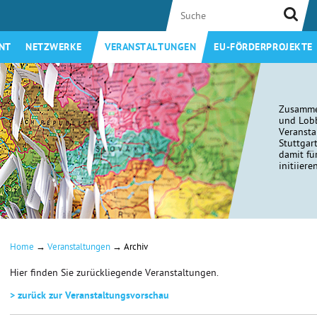
NT
NETZWERKE
VERANSTALTUNGEN
EU-FÖRDERPROJEKTE
Zusamme
und Lobb
Veransta
Stuttgar
damit fü
initiiere
→
→
Home
Veranstaltungen
Archiv
Hier finden Sie zurückliegende Veranstaltungen.
> zurück zur Veranstaltungsvorschau