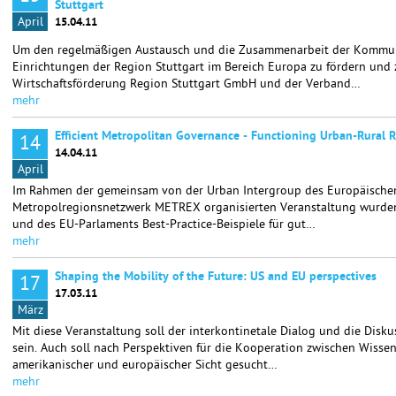
Stuttgart
April
15.04.11
Um den regelmäßigen Austausch und die Zusammenarbeit der Kommun
Einrichtungen der Region Stuttgart im Bereich Europa zu fördern und 
Wirtschaftsförderung Region Stuttgart GmbH und der Verband…
mehr
Efficient Metropolitan Governance - Functioning Urban-Rural R
14
14.04.11
April
Im Rahmen der gemeinsam von der Urban Intergroup des Europäische
Metropolregionsnetzwerk METREX organisierten Veranstaltung wurden
und des EU-Parlaments Best-Practice-Beispiele für gut…
mehr
Shaping the Mobility of the Future: US and EU perspectives
17
17.03.11
März
Mit diese Veranstaltung soll der interkontinetale Dialog und die Disku
sein. Auch soll nach Perspektiven für die Kooperation zwischen Wissen
amerikanischer und europäischer Sicht gesucht…
mehr