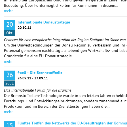
innerhalb der Europäischen Union und gewinnen gerade in Zeiten eu
Bedeutung. Über Fördermöglichkeiten für Kommunen in diesem…
mehr
Internationale Donaustrategie
20
20.10.11
Okt.
Chancen für eine europäische Integration der Region Stuttgart im Sinne vo
Um die Umweltbedingungen der Donau-Region zu verbessern und ihr en
Potenzial gemeinsam nachhaltig als lebendigen Wirt-schafts- und Leb
Grundstein für eine EU-Donaustrategie…
mehr
f-cell - Die Brennstoffzelle
26
26.09.11 - 27.09.11
Sept.
Das internationale Forum für die Branche
Die Brennstoffzellen-Technologie wurde in den letzten Jahren erheblich
Forschungs- und Entwicklungseinrichtungen, sondern zunehmend auc
Produktion und im Bereich der Dienstleistungen haben die…
mehr
Fünftes Treffen des Netzwerks der EU-Beauftragten der Komm
15