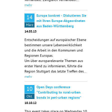
verhandelt. Zeitgleich verhandeln…
mehr
Europa konkret - Diskutieren Sie
14
mit Ihren Europa-Abgeordneten
März
aus Baden-Württemberg
14.03.13
Entscheidungen auf europäischer Ebene
bestimmen unsere Lebenswirklichkeit
und die Arbeit in den Kommunen und
Regionen Europas.
Um über europarelevante Themen aus
erster Hand zu informieren, führte die
Region Stuttgart das letzte Treffen des…
mehr
Open Days conference
10
"Contributing to rural-urban
Okt.
bonds in peri-urban regions"
10.10.12
This event takes place on Wednesday 10