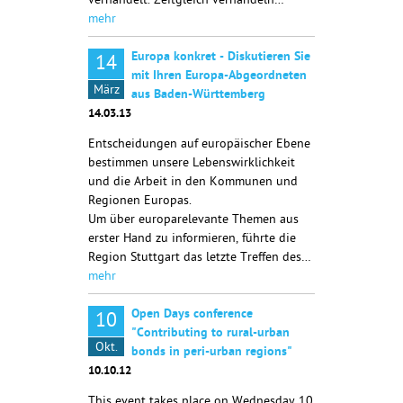
verhandelt. Zeitgleich verhandeln…
mehr
Europa konkret - Diskutieren Sie
14
mit Ihren Europa-Abgeordneten
März
aus Baden-Württemberg
14.03.13
Entscheidungen auf europäischer Ebene
bestimmen unsere Lebenswirklichkeit
und die Arbeit in den Kommunen und
Regionen Europas.
Um über europarelevante Themen aus
erster Hand zu informieren, führte die
Region Stuttgart das letzte Treffen des…
mehr
Open Days conference
10
"Contributing to rural-urban
Okt.
bonds in peri-urban regions"
10.10.12
This event takes place on Wednesday 10