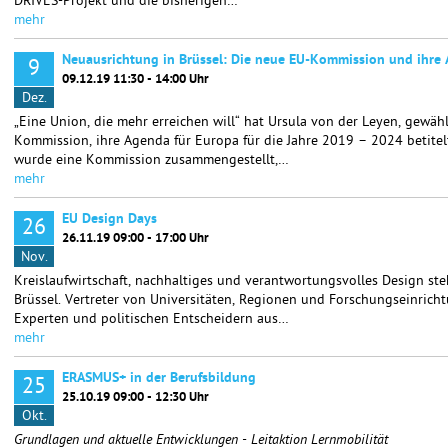
DRIVES-Projekt und die bisherigen…
mehr
Neuausrichtung in Brüssel: Die neue EU-Kommission und ihre 
9
09.12.19 11:30 - 14:00 Uhr
Dez.
„Eine Union, die mehr erreichen will“ hat Ursula von der Leyen, gewäh
Kommission, ihre Agenda für Europa für die Jahre 2019 – 2024 betitel
wurde eine Kommission zusammengestellt,…
mehr
EU Design Days
26
26.11.19 09:00 - 17:00 Uhr
Nov.
Kreislaufwirtschaft, nachhaltiges und verantwortungsvolles Design st
Brüssel. Vertreter von Universitäten, Regionen und Forschungseinrich
Experten und politischen Entscheidern aus…
mehr
ERASMUS+ in der Berufsbildung
25
25.10.19 09:00 - 12:30 Uhr
Okt.
Grundlagen und aktuelle Entwicklungen - Leitaktion Lernmobilität