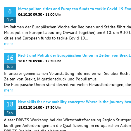
Metropolitan cities and European funds to tackle Covid-19 Em
6
06.10.20 09:30 - 11:00 Uhr
Okt.
Im Rahmen der Europäischen Woche der Regionen und Städte führt da
Metropolis in Europe Labouring Onward Together) am 6.10. um 9:30 
cities and European funds to tackle Covid-19…
mehr
Recht und Politik der Europäischen Union in Zeiten von Brexi
16
16.07.20 09:00 - 12:30 Uhr
Juli
In unserer gemeinsamen Veranstaltung informieren wir Sie über Recht 
Zeiten von Brexit, Migrationsdruck und Populismus.
Die Europäische Union steht derzeit vor vielen Herausforderungen, die
mehr
New skills for new mobility concepts: Where is the journey he
18
18.02.20 14:00 - 17:30 Uhr
Feb.
dieser DRIVES-Workshop bei der Wirtschaftsförderung Region Stuttgart
künftigen Anforderungen an die Qualifizierung im europäischen Auto