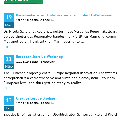
Parlamentarischen Frühstück zur Zukunft der EU-Kohäsionspoli
19
19.03.19 08:00 - 09:30 Uhr
März
Dr. Nicola Schelling, Regionaldirektorin des Verbands Region Stuttgar
Beigeordneter des Regionalverbandes FrankfurtRheinMain und Kommis
Metropolregion FrankfurtRheinMain laden unter…
mehr
European Start-Up Workshop
11
11.03.19 12:00 - 17:00 Uhr
März
The CERIecon project (Central Europe Regional Innovation Ecosystems
entrepreneurs a comprehensive and sustainable ecosystem – to learn,
European level and thus getting ready to realize…
mehr
Creative Europe Briefing
12
12.02.19 16:00 - 18:00 Uhr
Feb.
Ziel des Briefings ist es, einen Überblick über Schwerpunkte und Proj