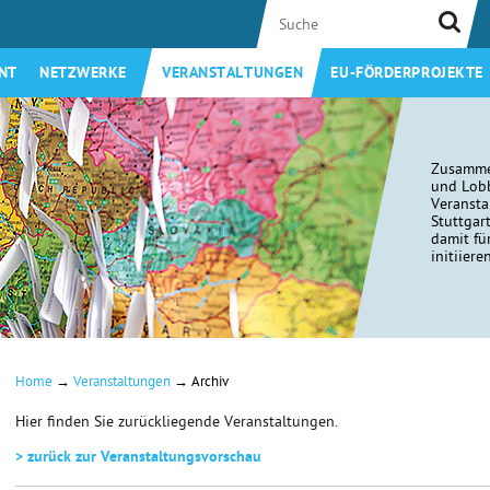
NT
NETZWERKE
VERANSTALTUNGEN
EU-FÖRDERPROJEKTE
Zusamme
und Lobb
Veransta
Stuttgar
damit fü
initiiere
→
→
Home
Veranstaltungen
Archiv
Hier finden Sie zurückliegende Veranstaltungen.
> zurück zur Veranstaltungsvorschau