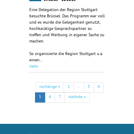
09.11.15 - 11.11.15
Eine Delegation der Region Stuttgart
besuchte Brüssel. Das Programm war voll
und es wurde die Gelegenheit genutzt,
hochkarätige Gesprächspartner zu
treffen und Werbung in eigener Sache zu
machen.
So organisierte die Region Stuttgart u.a.
einen…
mehr
vorherige «
1
...
3
4
5
6
7
nächste »