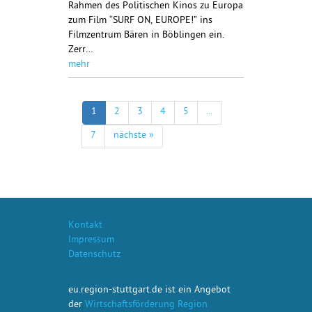
Rahmen des Politischen Kinos zu Europa
zum Film “SURF ON, EUROPE!” ins
Filmzentrum Bären in Böblingen ein.
Zerr…
mehr
1
2
3
4
5
...
7
nächste »
Kontakt
Impressum
Datenschutz
eu.region-stuttgart.de ist ein Angebot
der
Wirtschaftsförderung Region