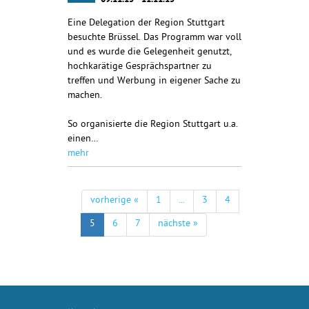
09.11.15 - 11.11.15
Eine Delegation der Region Stuttgart
besuchte Brüssel. Das Programm war voll
und es wurde die Gelegenheit genutzt,
hochkarätige Gesprächspartner zu
treffen und Werbung in eigener Sache zu
machen.
So organisierte die Region Stuttgart u.a.
einen…
mehr
vorherige «
1
...
3
4
5
6
7
nächste »