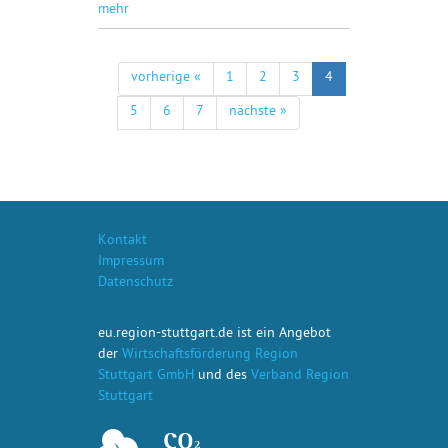
mehr
vorherige «
1
2
3
4
5
6
7
nächste »
Kontakt
Impressum
Datenschutz
eu.region-stuttgart.de ist ein Angebot
der
Wirtschaftsförderung Region
Stuttgart GmbH
und des
Verband Region
Stuttgart