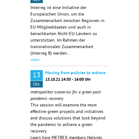
Nov.
Interreg ist eine Initiative der
Europäischen
Union, um die
Zusammenarbeit zwischen Regionen in
EU-Mitgliedstaaten und
auch in
benachbarten Nicht-EU-Ländern zu
unterstützen. Im Rahmen der
transnationalen Zusammenarbeit
(Interreg B) werden…
mehr
Moving from policies to actions
13
13.10.21 14:30 - 16:00 Uhr
Okt.
metropolitan scenarios for a green post-
pandemic recovery
This session will examine the most
effective green projects and initiatives
and discuss solutions that look beyond
the pandemic to achieve a green
recovery.
Learn how METREX members Helsinki,