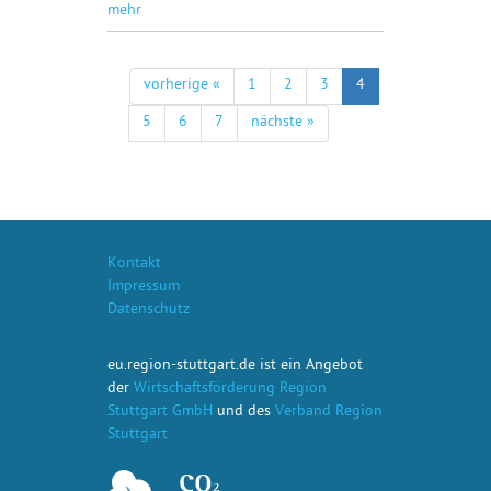
mehr
vorherige «
1
2
3
4
5
6
7
nächste »
Kontakt
Impressum
Datenschutz
eu.region-stuttgart.de ist ein Angebot
der
Wirtschaftsförderung Region
Stuttgart GmbH
und des
Verband Region
Stuttgart