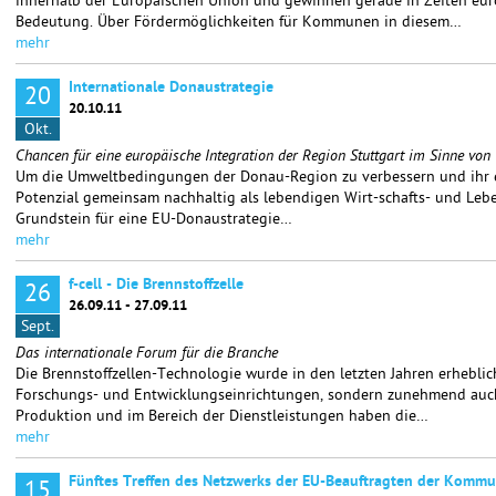
innerhalb der Europäischen Union und gewinnen gerade in Zeiten eu
Bedeutung. Über Fördermöglichkeiten für Kommunen in diesem…
mehr
Internationale Donaustrategie
20
20.10.11
Okt.
Chancen für eine europäische Integration der Region Stuttgart im Sinne vo
Um die Umweltbedingungen der Donau-Region zu verbessern und ihr en
Potenzial gemeinsam nachhaltig als lebendigen Wirt-schafts- und Leb
Grundstein für eine EU-Donaustrategie…
mehr
f-cell - Die Brennstoffzelle
26
26.09.11 - 27.09.11
Sept.
Das internationale Forum für die Branche
Die Brennstoffzellen-Technologie wurde in den letzten Jahren erheblich
Forschungs- und Entwicklungseinrichtungen, sondern zunehmend auc
Produktion und im Bereich der Dienstleistungen haben die…
mehr
Fünftes Treffen des Netzwerks der EU-Beauftragten der Komm
15