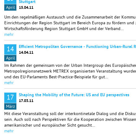
Stuttgart
April
15.04.11
Um den regelmäßigen Austausch und die Zusammenarbeit der Kommun
Einrichtungen der Region Stuttgart im Bereich Europa zu fördern und 
Wirtschaftsförderung Region Stuttgart GmbH und der Verband…
mehr
Efficient Metropolitan Governance - Functioning Urban-Rural R
14
14.04.11
April
Im Rahmen der gemeinsam von der Urban Intergroup des Europäische
Metropolregionsnetzwerk METREX organisierten Veranstaltung wurden
und des EU-Parlaments Best-Practice-Beispiele für gut…
mehr
Shaping the Mobility of the Future: US and EU perspectives
17
17.03.11
März
Mit diese Veranstaltung soll der interkontinetale Dialog und die Disku
sein. Auch soll nach Perspektiven für die Kooperation zwischen Wissen
amerikanischer und europäischer Sicht gesucht…
mehr