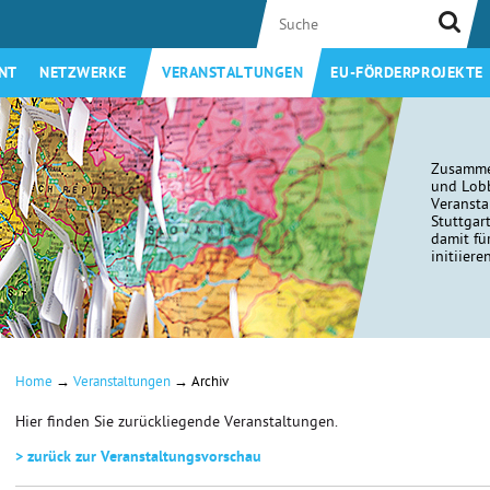
NT
NETZWERKE
VERANSTALTUNGEN
EU-FÖRDERPROJEKTE
Zusamme
und Lobb
Veransta
Stuttgar
damit fü
initiiere
→
→
Home
Veranstaltungen
Archiv
Hier finden Sie zurückliegende Veranstaltungen.
> zurück zur Veranstaltungsvorschau