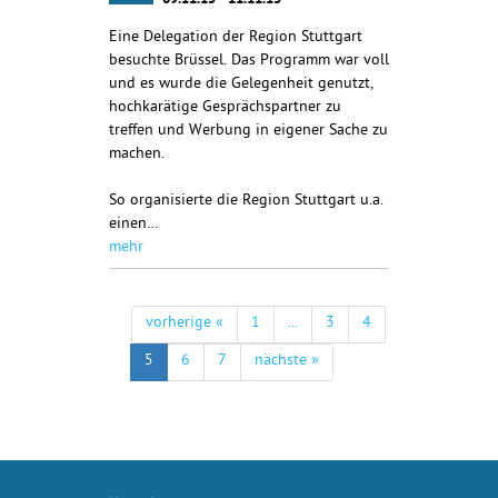
09.11.15 - 11.11.15
Eine Delegation der Region Stuttgart
besuchte Brüssel. Das Programm war voll
und es wurde die Gelegenheit genutzt,
hochkarätige Gesprächspartner zu
treffen und Werbung in eigener Sache zu
machen.
So organisierte die Region Stuttgart u.a.
einen…
mehr
vorherige «
1
...
3
4
5
6
7
nächste »