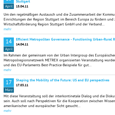
Stuttgart
April
15.04.11
Um den regelmäßigen Austausch und die Zusammenarbeit der Kommun
Einrichtungen der Region Stuttgart im Bereich Europa zu fördern und 
Wirtschaftsförderung Region Stuttgart GmbH und der Verband…
mehr
Efficient Metropolitan Governance - Functioning Urban-Rural R
14
14.04.11
April
Im Rahmen der gemeinsam von der Urban Intergroup des Europäische
Metropolregionsnetzwerk METREX organisierten Veranstaltung wurden
und des EU-Parlaments Best-Practice-Beispiele für gut…
mehr
Shaping the Mobility of the Future: US and EU perspectives
17
17.03.11
März
Mit diese Veranstaltung soll der interkontinetale Dialog und die Disku
sein. Auch soll nach Perspektiven für die Kooperation zwischen Wissen
amerikanischer und europäischer Sicht gesucht…
mehr