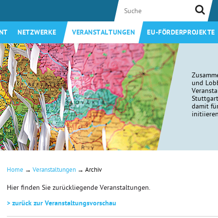
NT
NETZWERKE
VERANSTALTUNGEN
EU-FÖRDERPROJEKTE
Zusamme
und Lobb
Veransta
Stuttgar
damit fü
initiiere
→
→
Home
Veranstaltungen
Archiv
Hier finden Sie zurückliegende Veranstaltungen.
> zurück zur Veranstaltungsvorschau