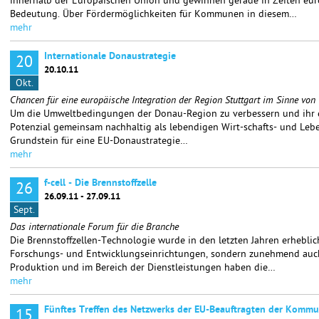
innerhalb der Europäischen Union und gewinnen gerade in Zeiten eu
Bedeutung. Über Fördermöglichkeiten für Kommunen in diesem…
mehr
Internationale Donaustrategie
20
20.10.11
Okt.
Chancen für eine europäische Integration der Region Stuttgart im Sinne vo
Um die Umweltbedingungen der Donau-Region zu verbessern und ihr en
Potenzial gemeinsam nachhaltig als lebendigen Wirt-schafts- und Leb
Grundstein für eine EU-Donaustrategie…
mehr
f-cell - Die Brennstoffzelle
26
26.09.11 - 27.09.11
Sept.
Das internationale Forum für die Branche
Die Brennstoffzellen-Technologie wurde in den letzten Jahren erheblich
Forschungs- und Entwicklungseinrichtungen, sondern zunehmend auc
Produktion und im Bereich der Dienstleistungen haben die…
mehr
Fünftes Treffen des Netzwerks der EU-Beauftragten der Komm
15